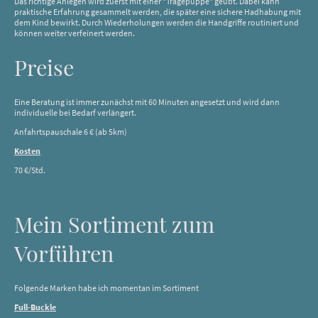
Das richtige Anlegen wird zuerst mit einer "Tragepuppe" geübt. Dabei kann
praktische Erfahrung gesammelt werden, die später eine sichere Hadhabung mit
dem Kind bewirkt. Durch Wiederholungen werden die Handgriffe routiniert und
können weiter verfeinert werden.
Preise
Eine Beratung ist immer zunächst mit 60 Minuten angesetzt und wird dann
individuelle bei Bedarf verlängert.
Anfahrtspauschale 6 € (ab 5km)
Kosten
70 €/Std.
Mein Sortiment zum
Vorführen
Folgende Marken habe ich momentan im Sortiment
Full-Buckle