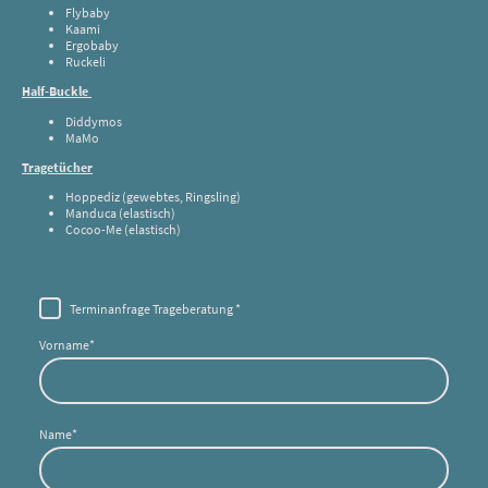
Flybaby
Kaami
Ergobaby
Ruckeli
Half-Buckle
Diddymos
MaMo
Tragetücher
Hoppediz (gewebtes, Ringsling)
Manduca (elastisch)
Cocoo-Me (elastisch)
Terminanfrage Trageberatung
*
Vorname
*
Name
*